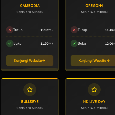
CAMBODIA
OREGON4
Senin s/d Minggu
Senin s/d Minggu
Tutup
Tutup
11:35
11:45
WIB
W
Buka
Buka
11:50
12:00
WIB
W
Kunjungi Website
Kunjungi Website
BULLSEYE
HK LIVE DAY
Senin s/d Minggu
Senin s/d Minggu