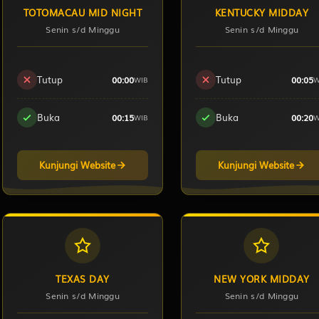
TOTOMACAU MID NIGHT
KENTUCKY MIDDAY
Senin s/d Minggu
Senin s/d Minggu
Tutup
Tutup
00:00
00:05
WIB
W
Buka
Buka
00:15
00:20
WIB
W
Kunjungi Website
Kunjungi Website
TEXAS DAY
NEW YORK MIDDAY
Senin s/d Minggu
Senin s/d Minggu