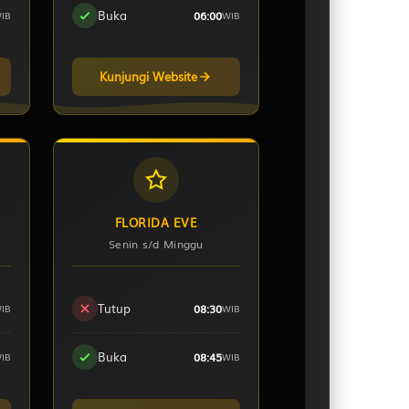
Buka
06:00
IB
WIB
Kunjungi Website
FLORIDA EVE
Senin s/d Minggu
Tutup
08:30
IB
WIB
Buka
08:45
IB
WIB