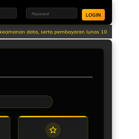
LOGIN
an data, serta pembayaran lunas 100% untuk semua keme