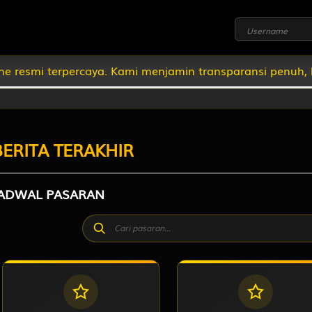
Online Indonesia
 terpercaya. Kami menjamin transparansi penuh, keaman
BERITA TERAKHIR
ADWAL PASARAN