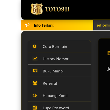
TOTO911: Situs Judi Bola, Togel & Slot 
 di TOTO911, situs toto dan bandar togel online resmi
Info Terkini:
Cara Bermain
History Nomor
J
Buku Mimpi
Referral
Hubungi Kami
Lupa Password