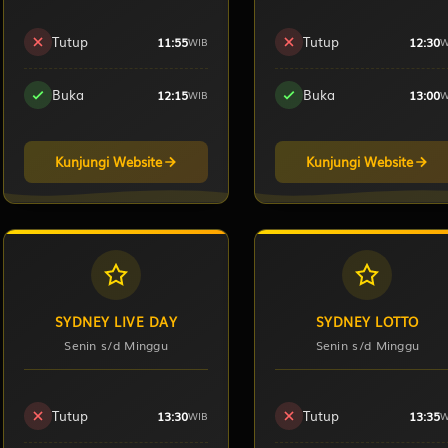
Tutup
Tutup
11:55
12:30
WIB
W
Buka
Buka
12:15
13:00
WIB
W
Kunjungi Website
Kunjungi Website
SYDNEY LIVE DAY
SYDNEY LOTTO
Senin s/d Minggu
Senin s/d Minggu
Tutup
Tutup
13:30
13:35
WIB
W