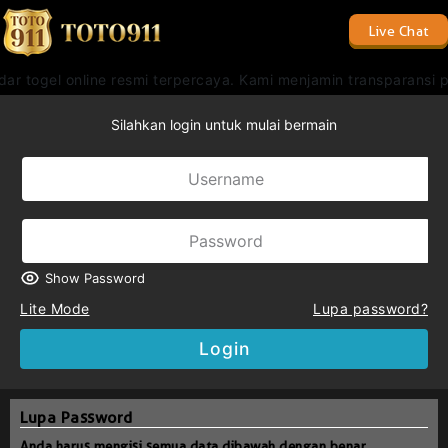
Live Chat
dar togel online resmi terpercaya. Kami menjamin transparan
Silahkan login untuk mulai bermain
Show Password
Lite Mode
Lupa password?
Login
Lupa Password
Anda harus mengisi semua data dibawah dengan benar.