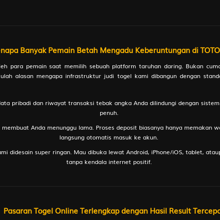
Putri Raja - Cendrawasih - Balap Sepeda Motor - Engsel - Drum -
Si Ceroboh - Landak - Main Catur - Garuk - Gedung Bioskop - 
napa Banyak Pemain Betah Mengadu Keberuntungan di TOT
Anak Sakti - Ulat Sutera - Layang-Layang - Sepatu - Ranjang - G
oleh para pemain saat memilih sebuah platform taruhan daring. Bukan cum
ulah alasan mengapa infrastruktur judi togel kami dibangun dengan sta
Penari - Cumi-Cumi - Main Kelereng - Rumah - Sekolahan - Selir
ta pribadi dan riwayat transaksi tebak angka Anda dilindungi dengan sistem 
penuh.
Penjual Daging - Burung Onta - Engrang,Egrang - Sendok - Korek
 membuat Anda menunggu lama. Proses deposit biasanya hanya memakan wak
langsung otomatis masuk ke akun.
Pemburu - Macan Tutul - Lempar Karet - Sumur - Baju - Pandu
ami didesain super ringan. Mau dibuka lewat Android, iPhone/iOS, tablet, atau
tanpa kendala internet positif.
Kepala Desa - Bajing - Apollo,Apolo - Potlot - Ceret - Semar
Penipu - Kancil - Damdaman - Hidung - Cangkir - Aswatama
Pasaran Togel Online Terlengkap dengan Hasil Result Tercep