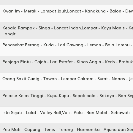
Kwan Im - Merak - Lompat Jauh,Loncat - Kangkung - Balon - Dew
Kepala Rampok - Singa - Loncat Indah,Lompat - Kayu Manis - Ke
Langit
Penasehat Perang - Kuda - Lari Gawang - Lemon - Bola Lampu -
Penjaga Pintu - Gajah - Lari Estafet - Kipas Angin - Keris - Prabu
Orang Sakit Gudig - Tawon - Lempar Cakram - Surat - Nanas -
Pelacur Kelas Tinggi - Kupu-Kupu - Sepak bola - Srikaya - Ban S
Istri Sejati - Lalat - Volley Ball,Voli - Palu - Ban Mobil - Setiawati
Peti Mati - Capung - Tenis - Terong - Harmonika - Arjuna dan 