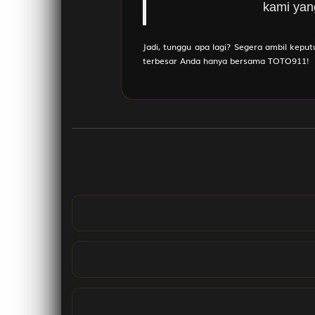
kami yan
42
Jadi, tunggu apa lagi? Segera ambil keput
43
terbesar Anda hanya bersama TOTO911!
44
45
46
47
48
49
50
51