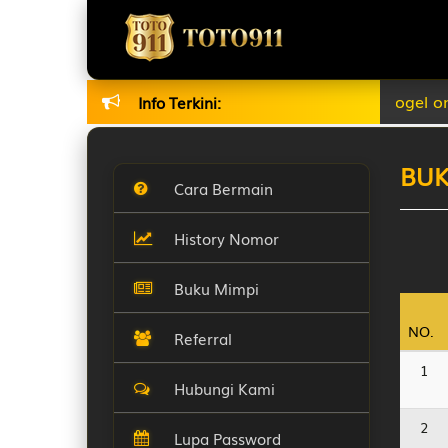
TOTO911: Situs Judi Bola, Togel & Slot 
datang di TOTO911, situs toto dan bandar togel online
Info Terkini:
BU
Cara Bermain
History Nomor
Buku Mimpi
NO.
NO.
Referral
1
Hubungi Kami
2
Lupa Password