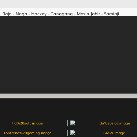
Raja - Naga - Hockey - Ganggang - Mesin Jahit - Samiaji
Wanita Cantik - Kura-Kura - Bola Sodok - Sabun Bubuk - Otak -
Ahli Nujum - Ular - Yudo - Kamar Mandi - Tali - Abiyasa
Orang Buta - Rusa - Silat - Jamu - Paru-Paru - Destarata
Pendeta Wanita - Musang - Balap Sepeda - Manggis - Rumah O
Orang Bongkok - Ikan Gabus - Balap Mobil - Anggur - B.H,BH,Bra
Penolong - Gelatik - Golf - Tang - Peci - Widura
Putri Raja - Cendrawasih - Balap Sepeda Motor - Engsel - Drum -