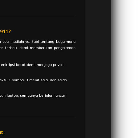
 Untari
2D
38 (37-67-84-
17)
Dasamuka
2D
48 (46-00-79-
50)
O911?
atot Kaca
2D
57 (74-08-47-
a soal hadiahnya, tapi tentang bagaimana
58)
ndar terbaik demi memberikan pengalaman
2D
58 (67-07-94-
57)
enkripsi ketat demi menjaga privasi
 Api - Abilawa
2D
67 (58-38-23-
88)
tu 1 sampai 3 menit saja, dan saldo
2D
71 (72-43-45-
93)
pun laptop, semuanya berjalan lancar
2D
80 (73-49-48-
99)
2D
81 (76-44-49-
94)
at