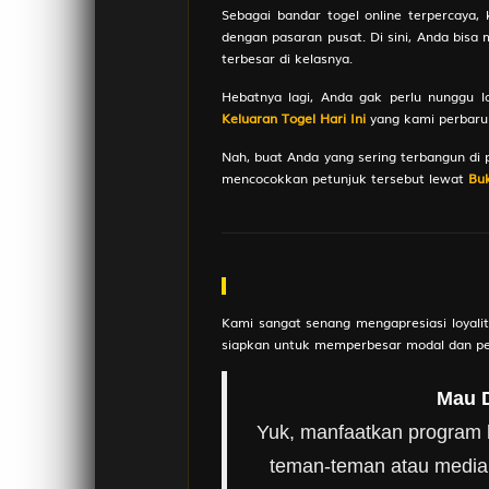
34
Sebagai bandar togel online terpercaya,
dengan pasaran pusat. Di sini, Anda bisa
terbesar di kelasnya.
35
Hebatnya lagi, Anda gak perlu nunggu 
Keluaran Togel Hari Ini
yang kami perbarui
36
Nah, buat Anda yang sering terbangun di p
mencocokkan petunjuk tersebut lewat
Bu
37
38
Kami sangat senang mengapresiasi loyalita
39
siapkan untuk memperbesar modal dan pel
40
Mau 
Yuk, manfaatkan program k
41
teman-teman atau media s