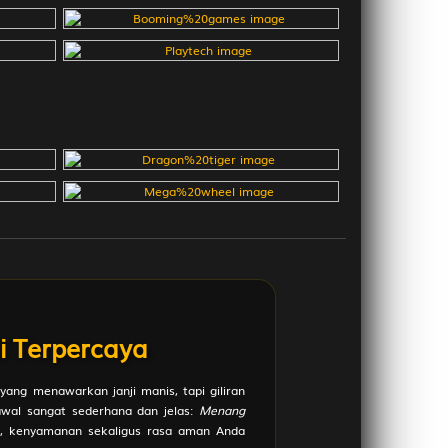
17)
2D
39 (44-55-77-
05)
2D
41 (49-56-76-
06)
akta
2D
42 (45-97-72-
47)
2D
43 (40-71-41-
21)
2D
44 (39-81-86-
31)
2D
45 (42-51-75-
i Terpercaya
01)
ng menawarkan janji manis, tapi giliran
ang Wenang
2D
46 (48-64-73-
 awal sangat sederhana dan jelas:
Menang
14)
ia, kenyamanan sekaligus rasa aman Anda